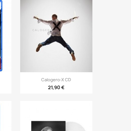
Aperçu rapide

Calogero-X CD
21,90 €