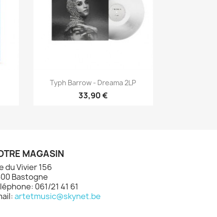
Aperçu rapide

Typh Barrow - Dreama 2LP
33,90 €
OTRE MAGASIN
e du Vivier 156
00 Bastogne
léphone: 061/21 41 61
ail:
artetmusic@skynet.be