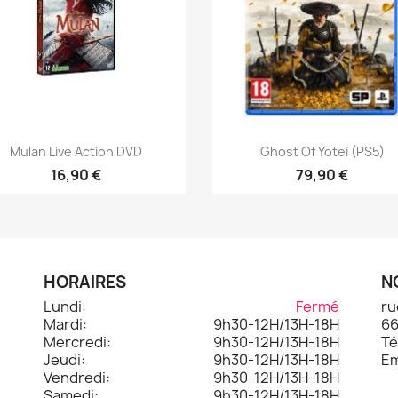
Aperçu rapide
Aperçu rapide


Mulan Live Action DVD
Ghost Of Yōtei (PS5)
16,90 €
79,90 €
HORAIRES
N
Lundi:
Fermé
ru
Mardi:
9h30-12H/13H-18H
66
.
Mercredi:
9h30-12H/13H-18H
Té
Jeudi:
9h30-12H/13H-18H
Em
Vendredi:
9h30-12H/13H-18H
Samedi:
9h30-12H/13H-18H