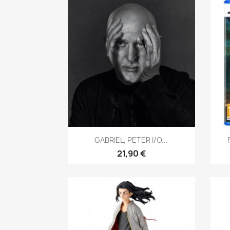
Aperçu rapide

GABRIEL, PETER I/O...
21,90 €