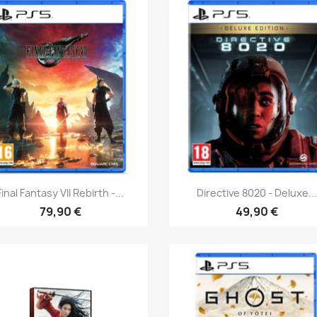
Aperçu rapide
Aperçu rapide


Final Fantasy VII Rebirth -...
Directive 8020 - Deluxe...
79,90 €
49,90 €