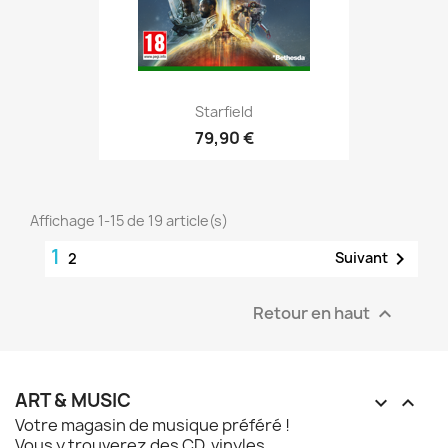
Starfield
79,90 €
Affichage 1-15 de 19 article(s)
1

Suivant
2
Retour en haut

ART & MUSIC


Votre magasin de musique préféré !
Vous y trouverez des CD, vinyles,