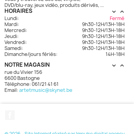
DVD/blu-ray, jeux vidéo, produits dérivés, ...
HORAIRES


Lundi:
Fermé
Mardi:
9h30-12H/13H-18H
Mercredi:
9h30-12H/13H-18H
Jeudi:
9h30-12H/13H-18H
Vendredi:
9h30-12H/13H-18H
Samedi:
9h30-12H/13H-18H
Dimanche/jours fériés:
14H-18H
NOTRE MAGASIN


rue du Vivier 156
6600 Bastogne
Téléphone: 061/21 41 61
Email:
artetmusic@skynet.be
Facebook
© 2026 - Site Internet réalisé par Impulse digital agency