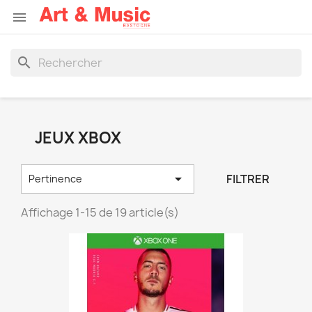

search
JEUX XBOX

FILTRER
Pertinence
Affichage 1-15 de 19 article(s)