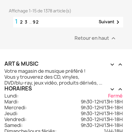
Affichage 1-15 de 1378 article(s)
1

Suivant
2
3
…
92
Retour en haut

ART & MUSIC


Votre magasin de musique préféré !
Vous y trouverez des CD, vinyles,
DVD/blu-ray, jeux vidéo, produits dérivés, ...
HORAIRES


Lundi:
Fermé
Mardi:
9h30-12H/13H-18H
Mercredi:
9h30-12H/13H-18H
Jeudi:
9h30-12H/13H-18H
Vendredi:
9h30-12H/13H-18H
Samedi:
9h30-12H/13H-18H
Dimanche/jours fériés:
14H-18H