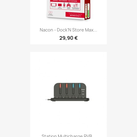
Nacon - Dock'N Store Max...
29,90 €
Station Multicharge RVB...