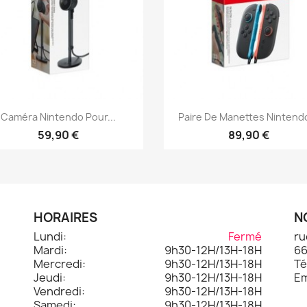
Aperçu rapide
Aperçu rapide


Caméra Nintendo Pour...
Paire De Manettes Nintendo
59,90 €
89,90 €
HORAIRES
N
Lundi:
Fermé
ru
Mardi:
9h30-12H/13H-18H
66
.
Mercredi:
9h30-12H/13H-18H
Té
Jeudi:
9h30-12H/13H-18H
Em
Vendredi:
9h30-12H/13H-18H
Samedi:
9h30-12H/13H-18H