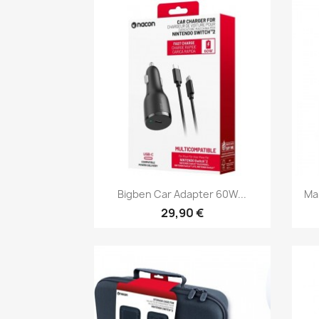
Aperçu rapide

Bigben Car Adapter 60W...
Ma
29,90 €