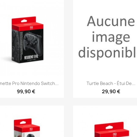
Aperçu rapide
Aperçu rapide


nette Pro Nintendo Switch...
Turtle Beach - Étui De...
99,90 €
29,90 €