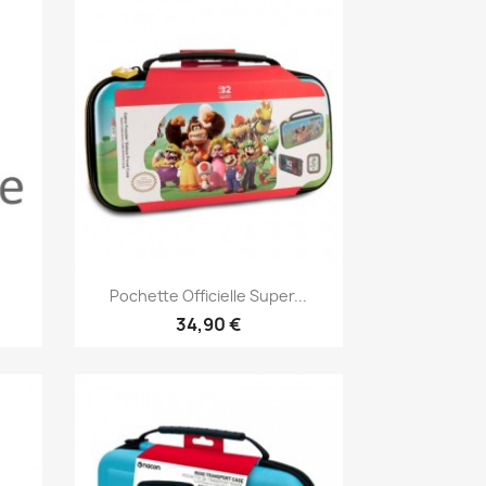
Aperçu rapide

Pochette Officielle Super...
34,90 €