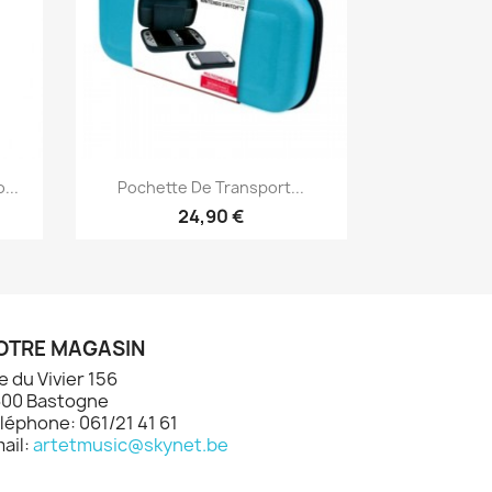
Aperçu rapide

...
Pochette De Transport...
24,90 €
OTRE MAGASIN
e du Vivier 156
00 Bastogne
léphone: 061/21 41 61
ail:
artetmusic@skynet.be