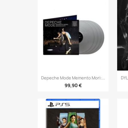
Aperçu rapide

Depeche Mode Memento Mori:...
DY
99,90 €