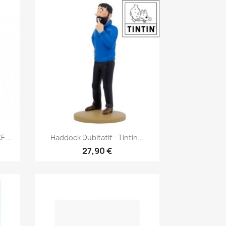
Aperçu rapide

...
Haddock Dubitatif - Tintin...
27,90 €