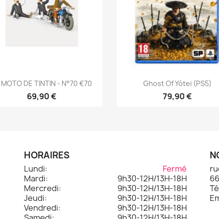
Aperçu rapide
Aperçu rapide


 MOTO DE TINTIN - N°70 €70
Ghost Of Yōtei (PS5)
69,90 €
79,90 €
HORAIRES
N
Lundi:
Fermé
ru
Mardi:
9h30-12H/13H-18H
66
.
Mercredi:
9h30-12H/13H-18H
Té
Jeudi:
9h30-12H/13H-18H
Em
Vendredi:
9h30-12H/13H-18H
Samedi:
9h30-12H/13H-18H