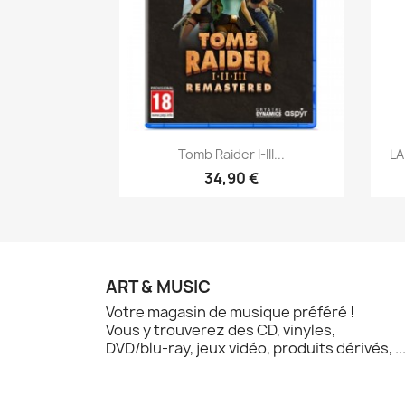
Aperçu rapide

Tomb Raider I-III...
LA
34,90 €
ART & MUSIC
Votre magasin de musique préféré !
Vous y trouverez des CD, vinyles,
DVD/blu-ray, jeux vidéo, produits dérivés, ..