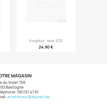
Aperçu rapide

Yungblud - Idols (CD)
24,90 €
OTRE MAGASIN
e du Vivier 156
00 Bastogne
léphone: 061/21 41 61
ail:
artetmusic@skynet.be