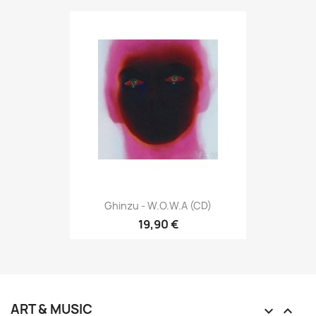
Ghinzu - W.O.W.A (CD)
19,90 €
ART & MUSIC

