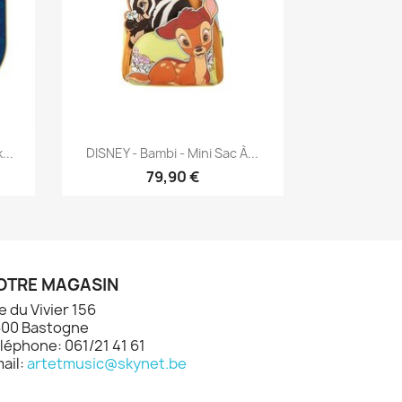
Aperçu rapide

...
DISNEY - Bambi - Mini Sac À...
79,90 €
OTRE MAGASIN
e du Vivier 156
00 Bastogne
léphone: 061/21 41 61
ail:
artetmusic@skynet.be