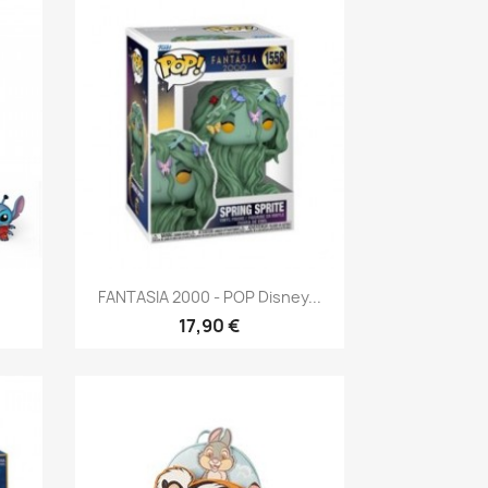
Aperçu rapide

FANTASIA 2000 - POP Disney...
17,90 €