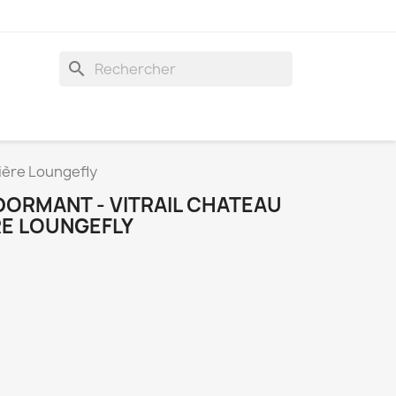
search
ière Loungefly
 DORMANT - VITRAIL CHATEAU
RE LOUNGEFLY