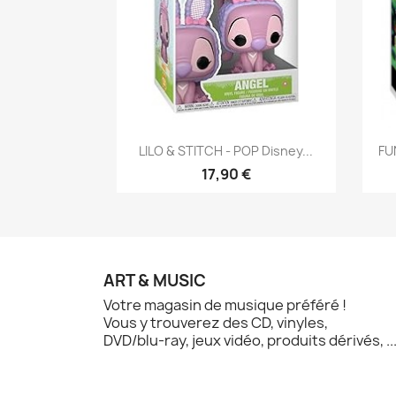
Aperçu rapide

LILO & STITCH - POP Disney...
FU
17,90 €
ART & MUSIC
Votre magasin de musique préféré !
Vous y trouverez des CD, vinyles,
DVD/blu-ray, jeux vidéo, produits dérivés, ..