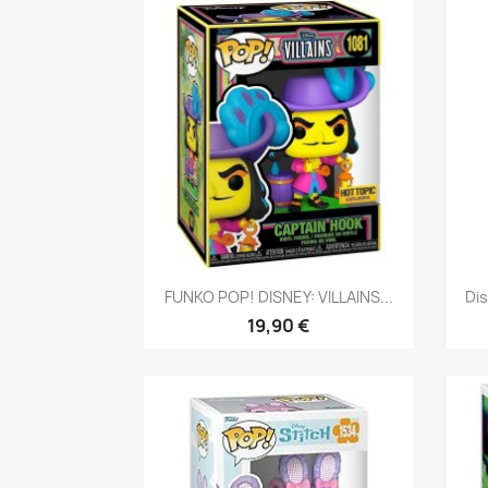
Aperçu rapide

FUNKO POP! DISNEY: VILLAINS...
Di
19,90 €