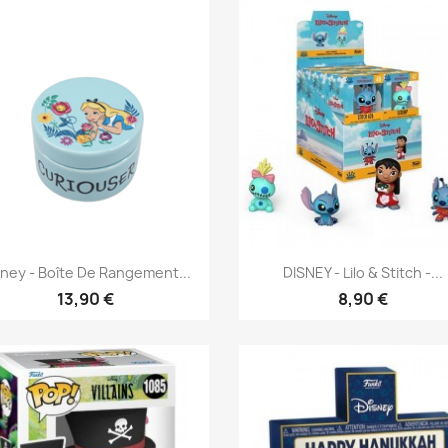
Aperçu rapide
Aperçu rapide


sney - Boîte De Rangement...
DISNEY - Lilo & Stitch -...
13,90 €
8,90 €