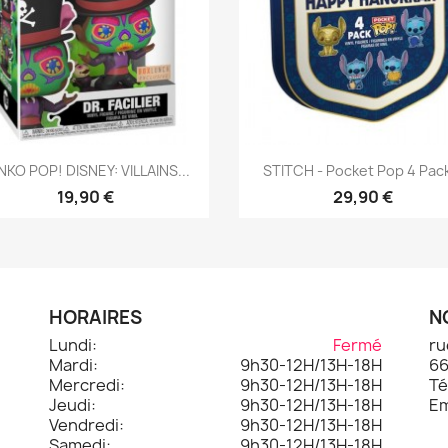
Aperçu rapide
Aperçu rapide


NKO POP! DISNEY: VILLAINS...
STITCH - Pocket Pop 4 Pack
19,90 €
29,90 €
HORAIRES
N
Lundi:
Fermé
ru
Mardi:
9h30-12H/13H-18H
66
.
Mercredi:
9h30-12H/13H-18H
Té
Jeudi:
9h30-12H/13H-18H
Em
Vendredi:
9h30-12H/13H-18H
Samedi:
9h30-12H/13H-18H