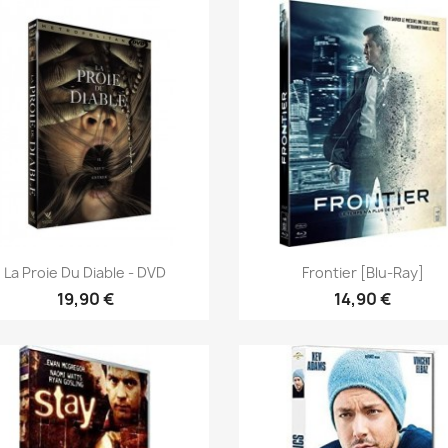
Aperçu rapide
Aperçu rapide


La Proie Du Diable - DVD
Frontier [Blu-Ray]
19,90 €
14,90 €