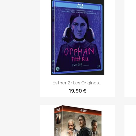
Aperçu rapide

Esther 2 : Les Origines...
19,90 €