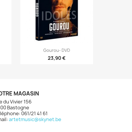
Aperçu rapide

Gourou- DVD
23,90 €
OTRE MAGASIN
e du Vivier 156
00 Bastogne
léphone: 061/21 41 61
ail:
artetmusic@skynet.be