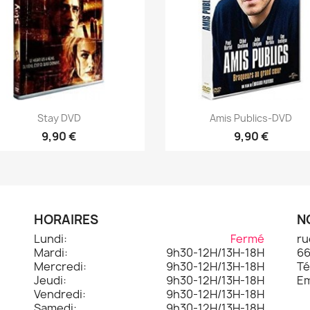
Aperçu rapide
Aperçu rapide


Stay DVD
Amis Publics-DVD
9,90 €
9,90 €
HORAIRES
N
Lundi:
Fermé
ru
Mardi:
9h30-12H/13H-18H
66
.
Mercredi:
9h30-12H/13H-18H
Té
Jeudi:
9h30-12H/13H-18H
Em
Vendredi:
9h30-12H/13H-18H
Samedi:
9h30-12H/13H-18H