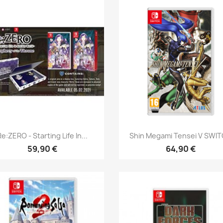
Aperçu rapide
Aperçu rapide


Re:ZERO - Starting Life In...
Shin Megami Tensei V SWI
59,90 €
64,90 €