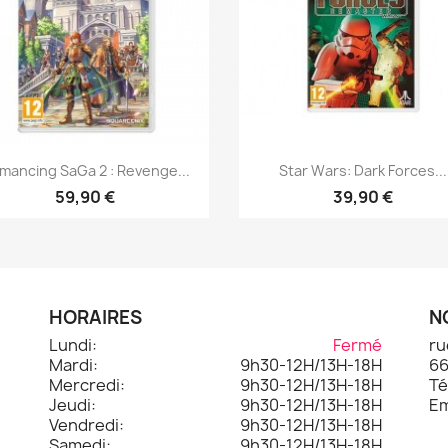
Aperçu rapide
Aperçu rapide


mancing SaGa 2 : Revenge...
Star Wars: Dark Forces...
59,90 €
39,90 €
HORAIRES
N
Lundi:
Fermé
ru
Mardi:
9h30-12H/13H-18H
66
.
Mercredi:
9h30-12H/13H-18H
Té
Jeudi:
9h30-12H/13H-18H
Em
Vendredi:
9h30-12H/13H-18H
Samedi:
9h30-12H/13H-18H