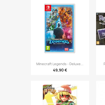
Aperçu rapide

Minecraft Legends - Deluxe...
49,90 €