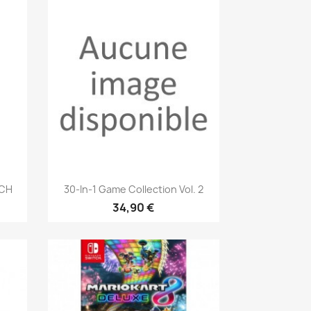
Aperçu rapide

TCH
30-In-1 Game Collection Vol. 2
34,90 €