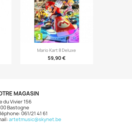
Aperçu rapide

Mario Kart 8 Deluxe
59,90 €
OTRE MAGASIN
e du Vivier 156
00 Bastogne
léphone: 061/21 41 61
ail:
artetmusic@skynet.be