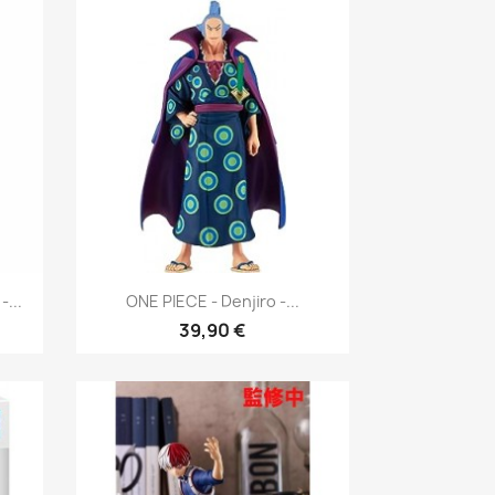
Aperçu rapide

...
ONE PIECE - Denjiro -...
39,90 €