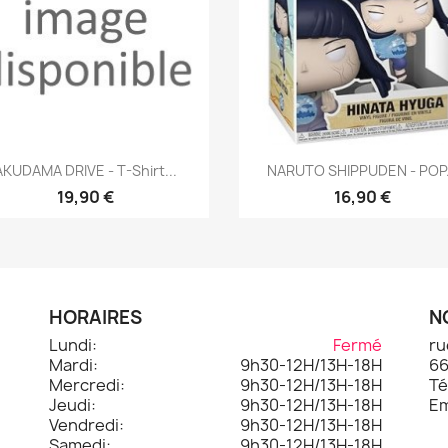
Aperçu rapide
Aperçu rapide


AKUDAMA DRIVE - T-Shirt...
NARUTO SHIPPUDEN - POP.
19,90 €
16,90 €
HORAIRES
N
Lundi:
Fermé
ru
Mardi:
9h30-12H/13H-18H
66
.
Mercredi:
9h30-12H/13H-18H
Té
Jeudi:
9h30-12H/13H-18H
Em
Vendredi:
9h30-12H/13H-18H
Samedi:
9h30-12H/13H-18H