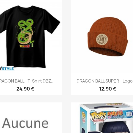
Aperçu rapide
Aperçu rapide


RAGON BALL - T-Shirt DBZ...
DRAGON BALL SUPER - Logo -
24,90 €
12,90 €