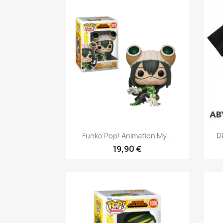
Aperçu rapide

Funko Pop! Animation My...
D
19,90 €