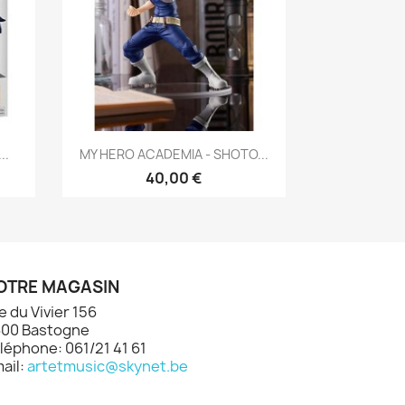
Aperçu rapide

..
MY HERO ACADEMIA - SHOTO...
40,00 €
OTRE MAGASIN
e du Vivier 156
00 Bastogne
léphone: 061/21 41 61
ail:
artetmusic@skynet.be