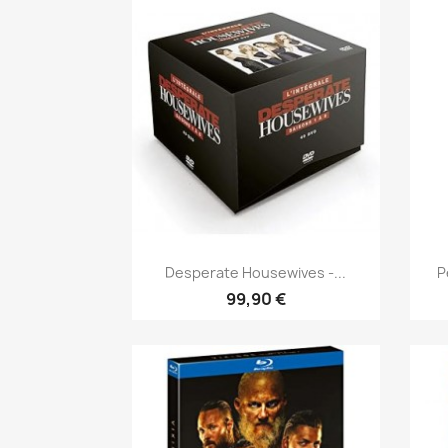
Aperçu rapide

Desperate Housewives -...
P
99,90 €