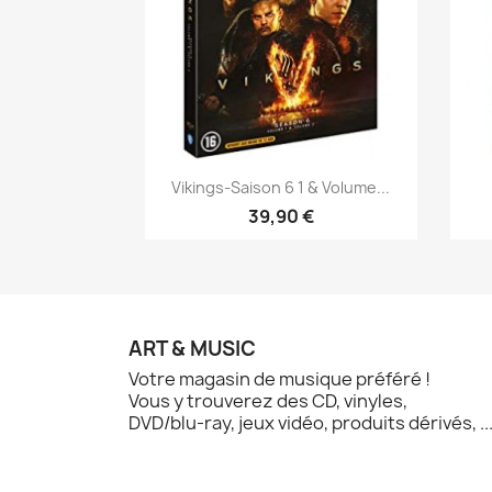
Aperçu rapide

Vikings-Saison 6 1 & Volume...
39,90 €
ART & MUSIC
Votre magasin de musique préféré !
Vous y trouverez des CD, vinyles,
DVD/blu-ray, jeux vidéo, produits dérivés, ..