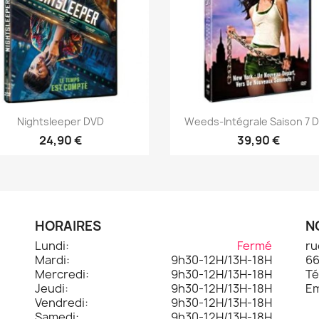
Aperçu rapide
Aperçu rapide


Nightsleeper DVD
Weeds-Intégrale Saison 7 
24,90 €
39,90 €
HORAIRES
N
Lundi:
Fermé
ru
Mardi:
9h30-12H/13H-18H
66
.
Mercredi:
9h30-12H/13H-18H
Té
Jeudi:
9h30-12H/13H-18H
Em
Vendredi:
9h30-12H/13H-18H
Samedi:
9h30-12H/13H-18H