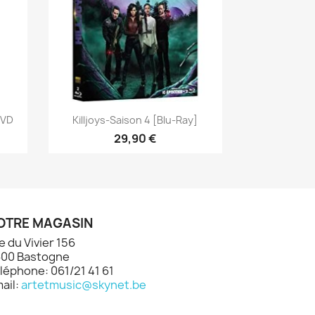
Aperçu rapide

DVD
Killjoys-Saison 4 [Blu-Ray]
29,90 €
OTRE MAGASIN
e du Vivier 156
00 Bastogne
léphone: 061/21 41 61
ail:
artetmusic@skynet.be