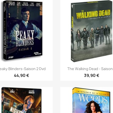
Aperçu rapide
Aperçu rapide


eaky Blinders-Saison 2 Dvd
The Walking Dead - Saison.
44,90 €
39,90 €