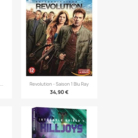
Aperçu rapide

..
Revolution - Saison 1 Blu Ray
34,90 €