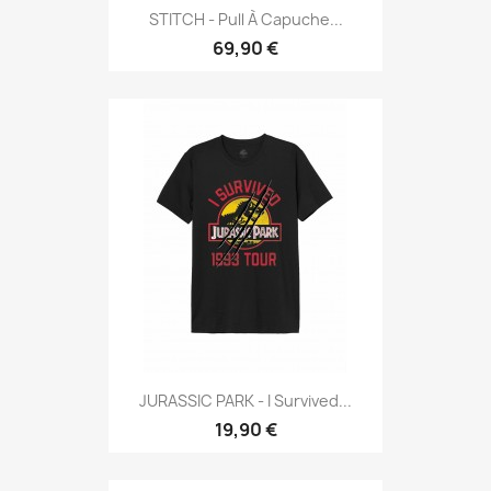
STITCH - Pull À Capuche...
69,90 €
JURASSIC PARK - I Survived...
19,90 €